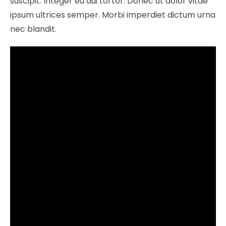
suscipit. Integer eu dui tortor. Donec ut dolor vitae
ipsum ultrices semper. Morbi imperdiet dictum urna
nec blandit.