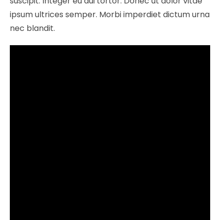
suscipit. Integer eu dui tortor. Donec ut dolor vitae
ipsum ultrices semper. Morbi imperdiet dictum urna
nec blandit.